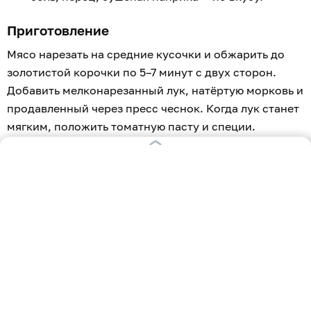
Приготовление
Мясо нарезать на средние кусочки и обжарить до
золотистой корочки по 5–7 минут с двух сторон.
Добавить мелконарезанный лук, натёртую морковь и
продавленный через пресс чеснок. Когда лук станет
мягким, положить томатную пасту и специи.
Крупу промыть и выложить поверх мяса с овощами,
не перемешивая. Залить 500 мл воды или бульона
так, чтобы она покрывала содержимое кастрюли на
1 см. Довести до кипения, затем уменьшить огонь до
минимума и тушить на медленном огне 20–25 минут.
Когда гречка впитает всю жидкость, выключить
огонь, накрыть крышкой и подождать 10–15 минут.
При подаче украсить свежей зеленью.