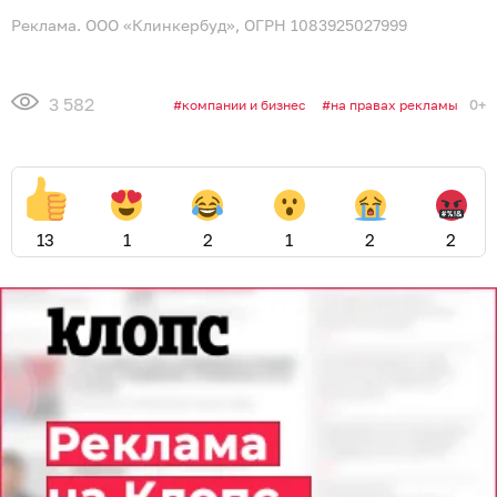
Реклама. ООО «Клинкербуд», ОГРН 1083925027999
3 582
0+
компании и бизнес
на правах рекламы
13
1
2
1
2
2