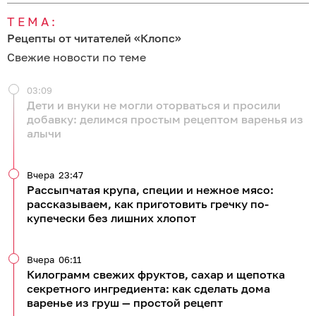
ТЕМА:
Рецепты от читателей «Клопс»
Свежие новости по теме
03:09
Дети и внуки не могли оторваться и просили
добавку: делимся простым рецептом варенья из
алычи
Вчера
23:47
Рассыпчатая крупа, специи и нежное мясо:
рассказываем, как приготовить гречку по-
купечески без лишних хлопот
Вчера
06:11
Килограмм свежих фруктов, сахар и щепотка
секретного ингредиента: как сделать дома
варенье из груш — простой рецепт