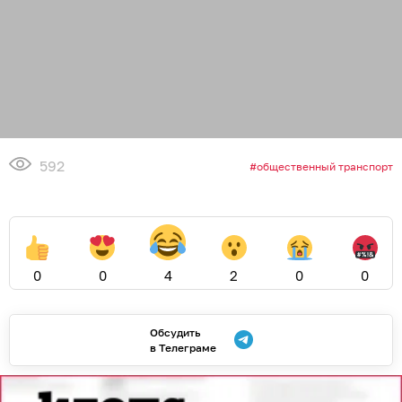
592
общественный транспорт
0
0
4
2
0
0
Обсудить
в Телеграме