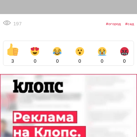
197
огород
сад
3
0
0
0
0
0