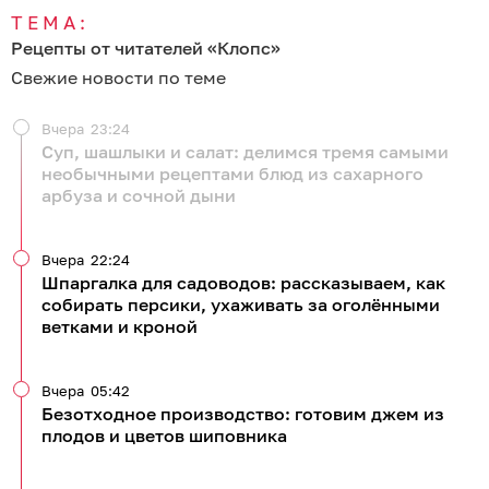
ТЕМА:
Рецепты от читателей «Клопс»
Свежие новости по теме
Вчера
23:24
Суп, шашлыки и салат: делимся тремя самыми
необычными рецептами блюд из сахарного
арбуза и сочной дыни
Вчера
22:24
Шпаргалка для садоводов: рассказываем, как
собирать персики, ухаживать за оголёнными
ветками и кроной
Вчера
05:42
Безотходное производство: готовим джем из
плодов и цветов шиповника