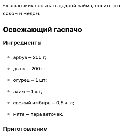
«шашлычки» посыпать цедрой лайма, полить его
соком и мёдом.
Освежающий гаспачо
Ингредиенты
арбуз — 200 г;
дыня — 200 г;
огурец — 1 шт;
лайм — 1 шт;
свежий имбирь — 0,5 ч. л;
мята — пара веточек.
Приготовление