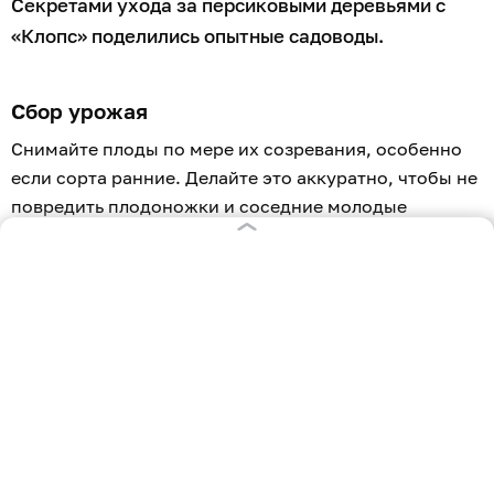
Секретами ухода за персиковыми деревьями с
«Клопс» поделились опытные садоводы.
Сбор урожая
Снимайте плоды по мере их созревания, особенно
если сорта ранние. Делайте это аккуратно, чтобы не
повредить плодоножки и соседние молодые
веточки.
Под тяжестью наливных плодов ветки могут
ломаться, поэтому им нужны подпорки. Регулярно
убирайте падалицу (гниющие или повреждённые
фрукты), чтобы они не привлекали вредителей
(особенно плодожорку и ос) и не становились
источником грибковых инфекций.
Полив