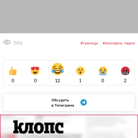
589
границы
зоопарки, парки
0
0
12
1
0
2
Обсудить
в Телеграме