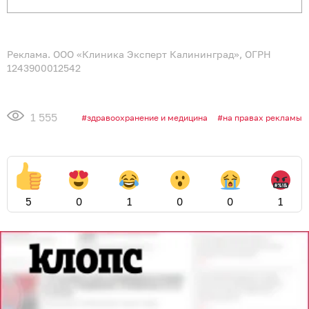
Реклама. ООО «Клиника Эксперт Калининград», ОГРН
1243900012542
1 555
здравоохранение и медицина
на правах рекламы
5
0
1
0
0
1