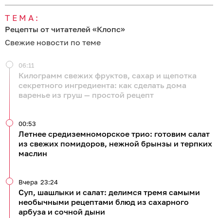
ТЕМА:
Рецепты от читателей «Клопс»
Свежие новости по теме
06:11
Килограмм свежих фруктов, сахар и щепотка
секретного ингредиента: как сделать дома
варенье из груш — простой рецепт
00:53
Летнее средиземноморское трио: готовим салат
из свежих помидоров, нежной брынзы и терпких
маслин
Вчера
23:24
Суп, шашлыки и салат: делимся тремя самыми
необычными рецептами блюд из сахарного
арбуза и сочной дыни