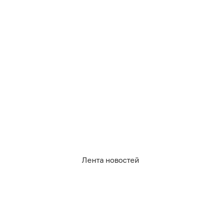
0
0
0
1
0
0
Лента новостей
07.08.2026
23:24
Дарья Мошникова