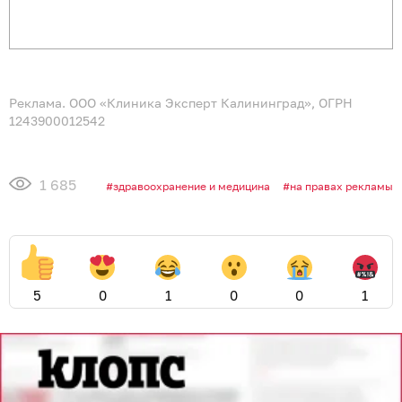
Реклама. ООО «Клиника Эксперт Калининград», ОГРН
1243900012542
1 685
здравоохранение и медицина
на правах рекламы
5
0
1
0
0
1