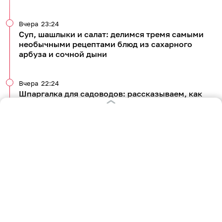
Вчера
23:24
Суп, шашлыки и салат: делимся тремя самыми
необычными рецептами блюд из сахарного
арбуза и сочной дыни
Вчера
22:24
Шпаргалка для садоводов: рассказываем, как
собирать персики, ухаживать за оголёнными
ветками и кроной
Вчера
05:42
Безотходное производство: готовим джем из
плодов и цветов шиповника
Все новости по теме
1 289
кулинария
рецепты