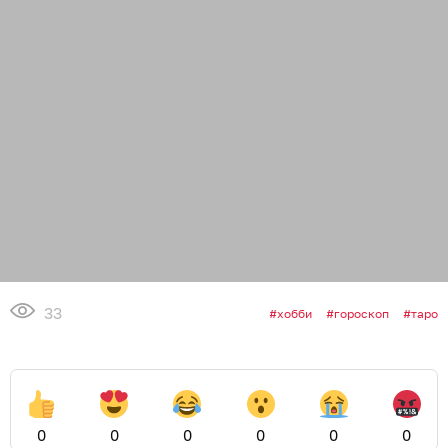
33
хобби
гороскоп
таро
0
0
0
0
0
0