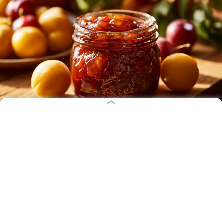
Иллюстрация: Ксения Александрова / «Клопс»
В конце лета земля покрывается опавшей с веток
алычой. Этот фрукт можно есть и просто так, но
ещё он отлично подходит для приготовления
варенья. Янтарное лакомство привлекает
благородным кисло-сладким вкусом и
потрясающим ароматом. Такое угощение