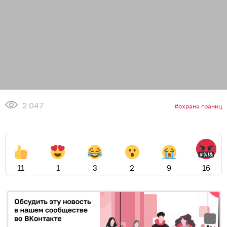
2 047
охрана границ
11
1
3
2
9
16