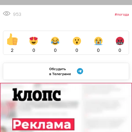
953
погода
2
0
0
0
0
0
Обсудить
в Телеграме