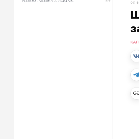
РЕКЛАМА • VK.COM/CLUB174147223
20.1
Ш
з
КАЛ