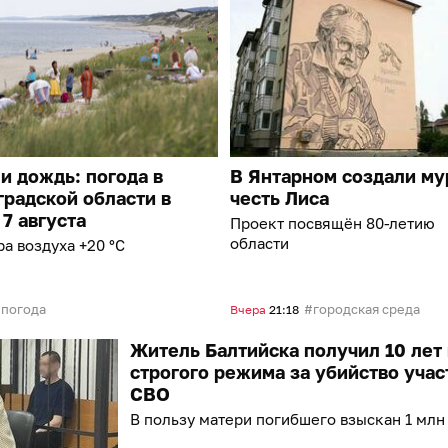
и дождь: погода в
В Янтарном создали му
радской области в
честь Лиса
 7 августа
Проект посвящён 80-летию
области
а воздуха +20 °C
погода
городская среда
Вчера
21:18
Житель Балтийска получил 10 лет
строгого режима за убийство учас
СВО
В пользу матери погибшего взыскан 1 млн