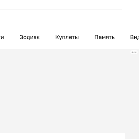
ти
Зодиак
Куплеты
Память
Ви