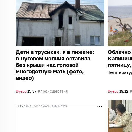
Дети в трусиках, я в пижаме:
Облачно 
в Луговом молния оставила
Калининг
без крыши над головой
пятницу,
многодетную мать (фото,
Температур
видео)
происшествия
Вчера
15:37
Вчера
19:12
РЕКЛАМА • VK.COM/CLUB174147223