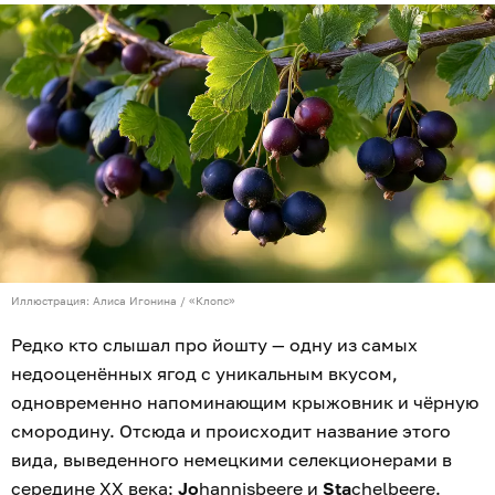
Иллюстрация: Алиса Игонина / «Клопс»
Редко кто слышал про йошту — одну из самых
недооценённых ягод с уникальным вкусом,
одновременно напоминающим крыжовник и чёрную
смородину. Отсюда и происходит название этого
вида, выведенного немецкими селекционерами в
середине XX века:
Jo
hannisbeere и
Sta
chelbeere.