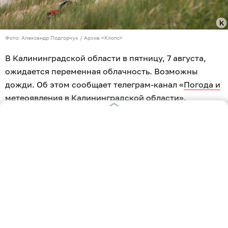
Фото: Александр Подгорчук / Архив «Клопс»
В Калининградской области в пятницу, 7 августа,
ожидается переменная облачность. Возможны
дожди. Об этом сообщает телеграм-канал «
Погода и
метеоявления в Калининградской области
».
Ночью температура воздуха составит +15...+18 °C.
Утром потеплеет до +19...+21 °C к полудню, у
побережья до +18...+20°C. Облачно с прояснениями,
местами возможны небольшие кратковременные
дожди, особенно ближе к полудню.
Днём до +19...+21 °C, у побережья до +18...+20 °C.
Переменная облачность. Местами возможны
небольшие кратковременные дожди, особенно в