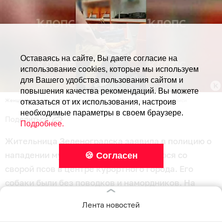
Оставаясь на сайте, Вы даете согласие на
использование cookies, которые мы используем
для Вашего удобства пользования сайтом и
повышения качества рекомендаций. Вы можете
Женщине оказывают помощь в машине скорой.
Скриншот видеозаписи
отказаться от их использования, настроив
необходимые параметры в своем браузере.
Поделиться
Подробнее.
Жительница Зеленоградска заявила в полицию о
нападении мужчины, расположившегося со
🍪 Согласен
сворой псов в центре курортного города. Его
собаки были без поводков и намордников. На
место пришлось вызывать скорую. «Клопс»
Лента новостей
выслушал обе стороны конфликта, переросшего в