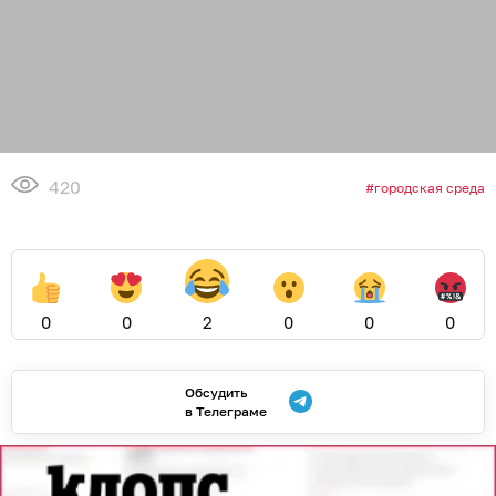
420
городская среда
0
0
2
0
0
0
Обсудить
в Телеграме