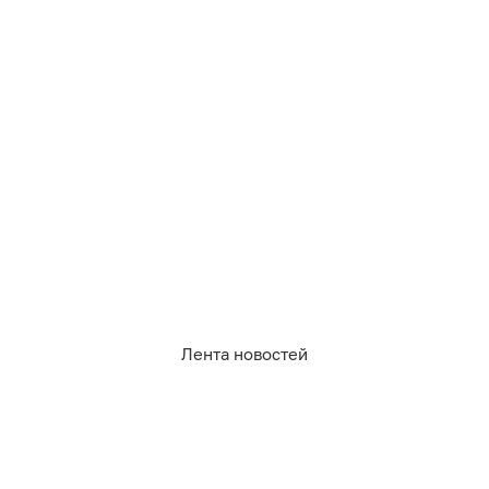
66, 68, 72, 74;
Чехова, 5а, 10, 13-13а, 23-25, 29а, 31-33.
С
9:00 до 20:00
без электричества останется ул.
Лесопильная 58-68.
Лента новостей