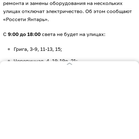
ремонта и замены оборудования на нескольких
улицах отключат электричество. Об этом сообщают
«Россети Янтарь».
С
9:00 до 18:00
света не будет на улицах:
Грига, 3-9, 11-13, 15;
Черепичная, 4, 19-19в, 21;
Московский проспект, 100-110, 116, 118-120а;
Лесопильная, 57-79;
пер. Черепичный, 11, 13;
Котовского, 3-5, 7;
Л. Толстого, 1, 3-4, 10;
Тельмана, 42, 44-45, 47, 48а, 49-58, 60, 62, 64,