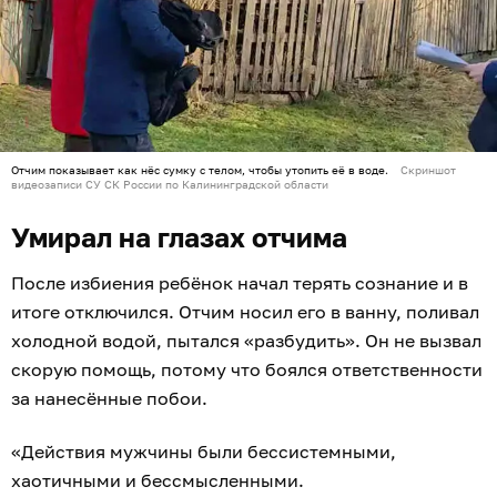
Отчим показывает как нёс сумку с телом, чтобы утопить её в воде.
Скриншот
видеозаписи СУ СК России по Калининградской области
Умирал на глазах отчима
После избиения ребёнок начал терять сознание и в
итоге отключился. Отчим носил его в ванну, поливал
холодной водой, пытался «разбудить». Он не вызвал
скорую помощь, потому что боялся ответственности
за нанесённые побои.
«Действия мужчины были бессистемными,
хаотичными и бессмысленными.