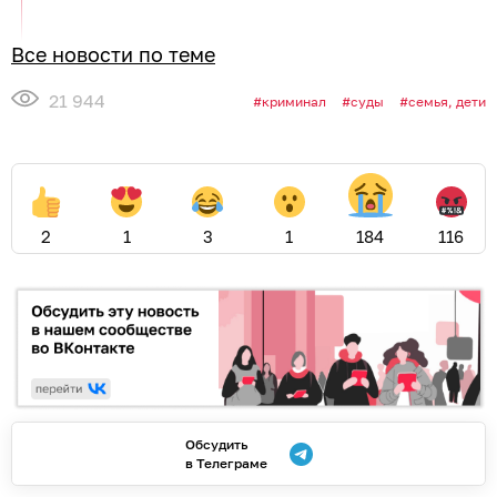
Все новости по теме
21 944
криминал
суды
семья, дети
2
1
3
1
184
116
Обсудить
в Телеграме