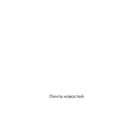
чтения
АФИША
Лента новостей
Иллюстрация: Ксения Александрова / «Клопс»
9 августа — Всемирный день книголюбов. Этот
праздник объединяет любителей самых разных