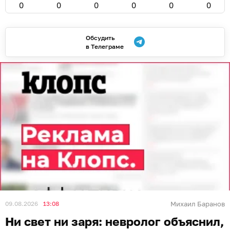
0
0
0
0
0
0
Обсудить
в Телеграме
09.08.2026
13:08
Михаил Баранов
Ни свет ни заря: невролог объяснил,