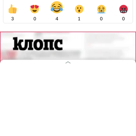
3
0
4
1
0
0
09.08.2026
12:00
Мария Базанова
Мир под обложкой: 7 книг для тех,
кто не представляет себя без