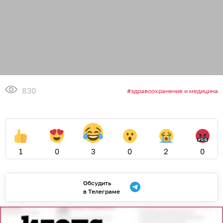
830
здравоохранение и медицина
1
0
3
0
2
0
Обсудить
в Телеграме