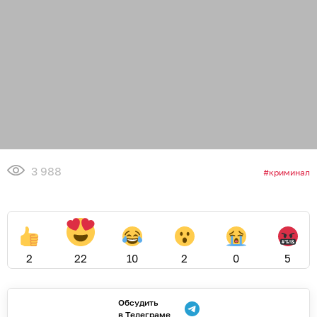
3 988
криминал
2
22
10
2
0
5
Обсудить
в Телеграме