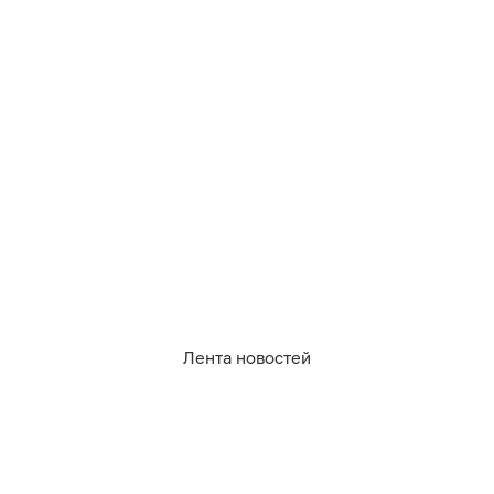
521
хобби
гороскоп
глоба
Лента новостей
0
0
1
0
0
0