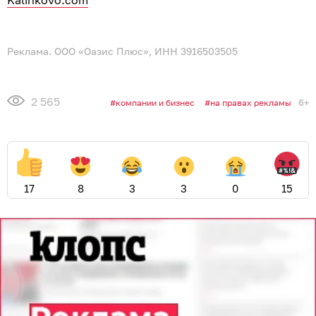
Kalinkovo.com
Реклама. ООО «Оазис Плюс», ИНН 3916503505
2 565
6+
компании и бизнес
на правах рекламы
17
8
3
3
0
15