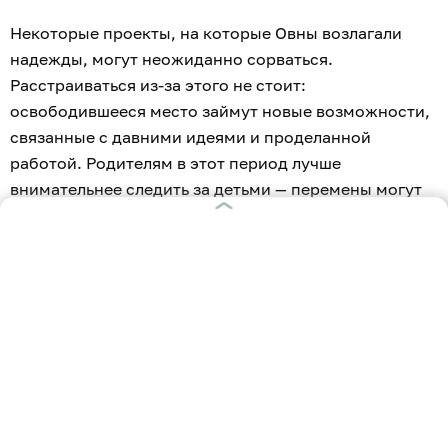
Некоторые проекты, на которые Овны возлагали
надежды, могут неожиданно сорваться.
Расстраиваться из-за этого не стоит:
освободившееся место займут новые возможности,
связанные с давними идеями и проделанной
работой. Родителям в этот период лучше
внимательнее следить за детьми — перемены могут
коснуться и их планов.
Помните, что гороскоп не является научно
доказанной методикой предсказания. Это
развлечение, а не руководство к действию.