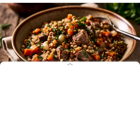
Иллюстрация: Ксения Александрова / «Клопс»
Гречка по-купечески — классическое блюдо
русской кухни. Его название уходит корнями во
времена купеческого сословия. Купцы славились
своей любовью к сытной, богатой и разнообразной
пище — они могли позволить себе щедрые