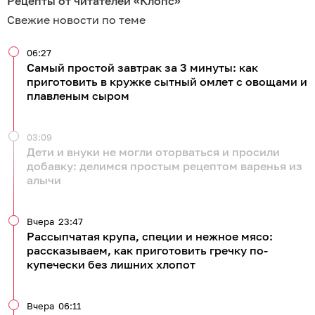
Рецепты от читателей «Клопс»
Свежие новости по теме
06:27
Самый простой завтрак за 3 минуты: как
приготовить в кружке сытный омлет с овощами и
плавленым сыром
03:09
Дети и внуки не могли оторваться и просили
добавку: делимся простым рецептом варенья из
алычи
Вчера
23:47
Рассыпчатая крупа, специи и нежное мясо:
рассказываем, как приготовить гречку по-
купечески без лишних хлопот
Вчера
06:11