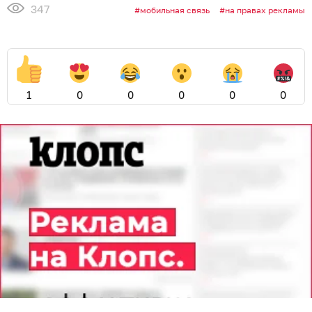
347
мобильная связь
на правах рекламы
1
0
0
0
0
0