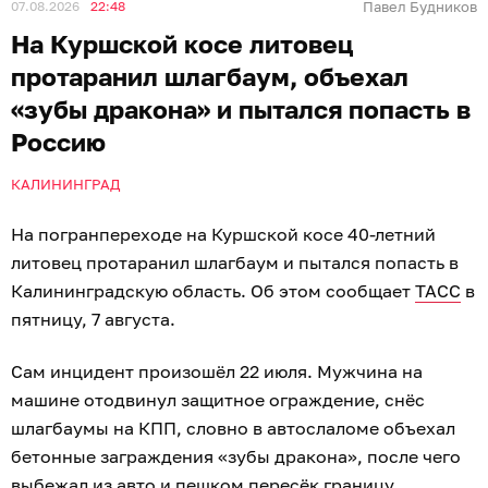
07.08.2026
22:48
Павел Будников
На Куршской косе литовец
протаранил шлагбаум, объехал
«зубы дракона» и пытался попасть в
Россию
КАЛИНИНГРАД
На погранпереходе на Куршской косе 40-летний
литовец протаранил шлагбаум и пытался попасть в
Калининградскую область. Об этом сообщает
ТАСС
в
пятницу, 7 августа.
Сам инцидент произошёл 22 июля. Мужчина на
машине отодвинул защитное ограждение, снёс
шлагбаумы на КПП, словно в автослаломе объехал
бетонные заграждения «зубы дракона», после чего
выбежал из авто и пешком пересёк границу.