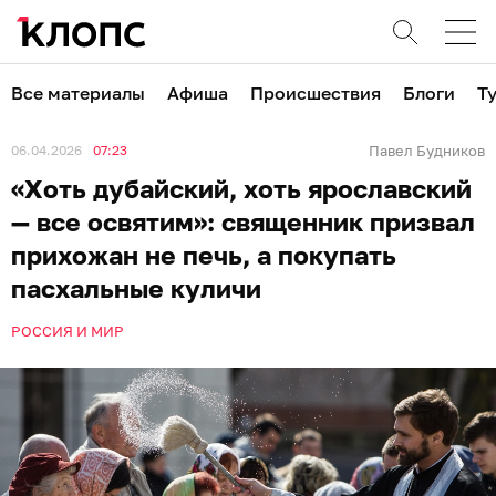
Все материалы
Афиша
Происшествия
Блоги
Т
06.04.2026
07:23
Павел Будников
«Хоть дубайский, хоть ярославский
— все освятим»: священник призвал
прихожан не печь, а покупать
пасхальные куличи
РОССИЯ И МИР