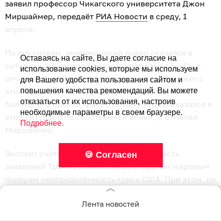
заявил профессор Чикагского университета Джон
Миршаймер, передаёт
РИА Новости
в среду, 1
апреля.
По его словам, американский лидер оказался в
Оставаясь на сайте, Вы даете согласие на
ситуации, из которой сложно найти выход. «Он в
использование cookies, которые мы используем
отчаянной ситуации и, по сути, ничего не может с
для Вашего удобства пользования сайтом и
этим сделать — всё сильнее и сильнее тонет в
повышения качества рекомендаций. Вы можете
отказаться от их использования, настроив
болоте. Его просто трясёт, потому что он оказался в
необходимые параметры в своем браузере.
этой ситуации по собственной вине», — отметил
Подробнее.
Миршаймер.
Эксперт считает, что непоследовательность
🍪 Согласен
заявлений Трампа демонстрирует другим мировым
лидерам неопределённость курса США. При этом, по
его оценке, риторика американской администрации
Лента новостей
указывает на вероятность дальнейшего обострения
ситуации.