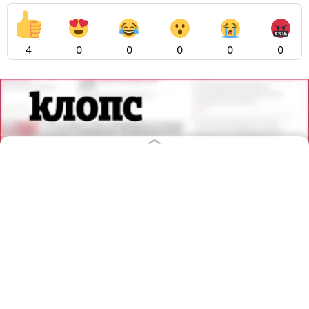
4
0
0
0
0
0
06.08.2026
14:55
Мария Базанова
«Захотелось дать надежду»: в