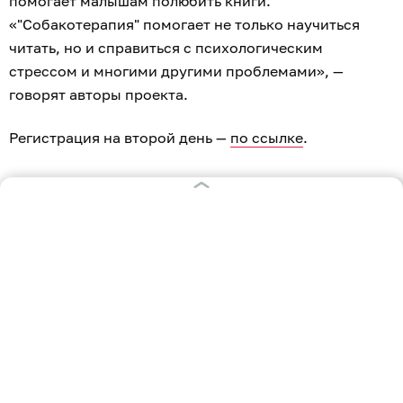
помогает малышам полюбить книги.
«"Собакотерапия" помогает не только научиться
читать, но и справиться с психологическим
стрессом и многими другими проблемами», —
говорят авторы проекта.
Регистрация на второй день —
по ссылке
.
28 августа — «Лаборатория книги
будущего»
С 12:00 до 17:00 в «Маяковке» развернётся книжная
ярмарка калининградских издательств и авторов.
В 12:00 стартует сеанс сравнительной
12+
киноантропологии «Наше советское кино»
. С
12:00 до 13:30 будет работать арт-мастерская
12+
«Обложка как искусство»
.