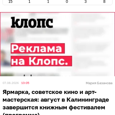
15
1
1
0
3
8
07.08.2026
13:05
Мария Базанова
Ярмарка, советское кино и арт-
мастерская: август в Калининграде
завершится книжным фестивалем
(программа)