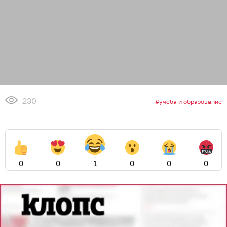
230
учеба и образование
0
0
1
0
0
0