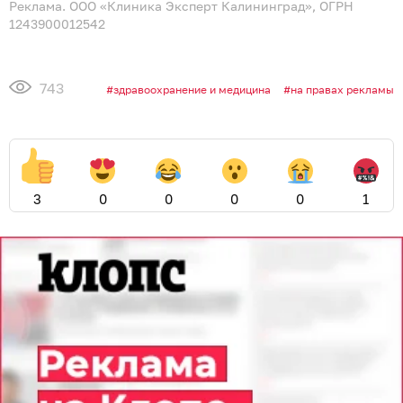
Реклама. ООО «Клиника Эксперт Калининград», ОГРН
1243900012542
743
здравоохранение и медицина
на правах рекламы
3
0
0
0
0
1