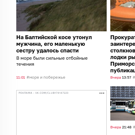
На Балтийской косе утонул
Прокура
мужчина, его маленькую
заинтер
сестру удалось спасти
столкнов
лодки ры
В море были сильные отбойные
Приморс
течения
публика
море и побережье
11:01
Вчера
13:57
РЕКЛАМА • VK.COM/CLUB174147223
Вчера
21:48