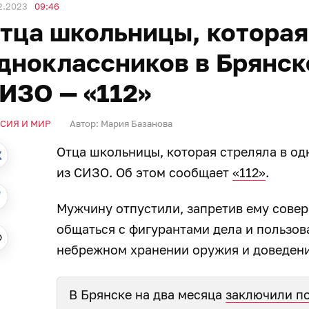
2.2023
09:46
тца школьницы, которая
дноклассников в Брянск
ИЗО — «112»
СИЯ И МИР
Автор:
Мария Базанова
Отца школьницы, которая стреляла в од
из СИЗО. Об этом сообщает
«112»
.
Мужчину отпустили, запретив ему сове
общаться с фигурантами дела и пользов
небрежном хранении оружия и доведени
В Брянске на два месяца
заключили п