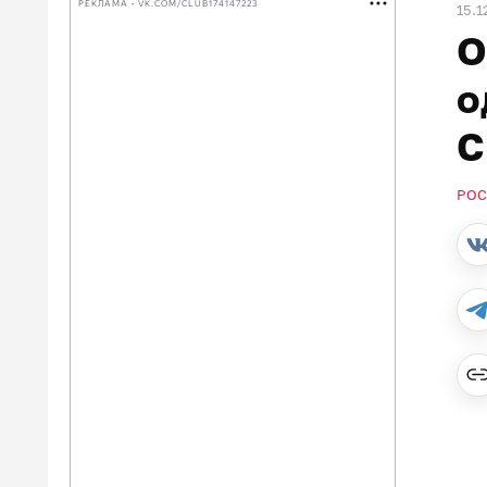
РЕКЛАМА • VK.COM/CLUB174147223
15.1
О
о
С
РОС