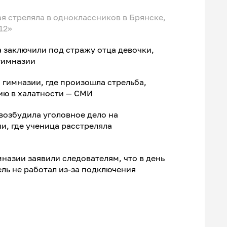
я стреляла в одноклассников в Брянске,
12»
а заключили под стражу отца девочки,
гимназии
гимназии, где произошла стрельба,
ию в халатности — СМИ
возбудила уголовное дело на
, где ученица расстреляла
назии заявили следователям, что в день
ль не работал из-за подключения