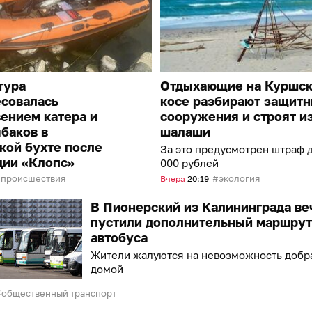
тура
Отдыхающие на Куршс
есовалась
косе разбирают защит
ением катера и
сооружения и строят и
баков в
шалаши
кой бухте после
За это предусмотрен штраф д
ции «Клопс»
000 рублей
происшествия
экология
Вчера
20:19
В Пионерский из Калининграда в
пустили дополнительный маршрут
автобуса
Жители жалуются на невозможность добр
домой
общественный транспорт