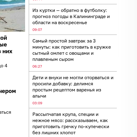
Из куртки — обратно в футболку:
прогноз погоды в Калининграде и
области на воскресенье
09:07
кой
Самый простой завтрак за 3
ные
минуты: как приготовить в кружке
з них
сытный омлет с овощами и
плавленым сыром
о 4
06:27
Дети и внуки не могли оторваться и
просили добавку: делимся
простым рецептом варенья из
ечером
алычи
03:09
аться
Рассыпчатая крупа, специи и
нежное мясо: рассказываем, как
приготовить гречку по-купечески
без лишних хлопот