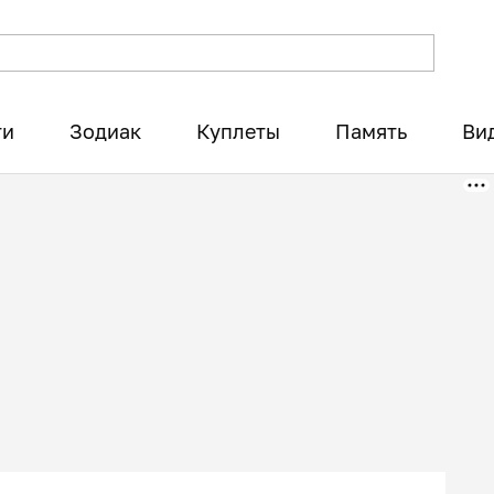
ти
Зодиак
Куплеты
Память
Ви