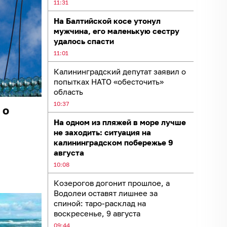
11:31
На Балтийской косе утонул
мужчина, его маленькую сестру
удалось спасти
11:01
Калининградский депутат заявил о
попытках НАТО «обесточить»
область
10:37
 о
На одном из пляжей в море лучше
не заходить: ситуация на
калининградском побережье 9
августа
10:08
Козерогов догонит прошлое, а
Водолеи оставят лишнее за
спиной: таро-расклад на
воскресенье, 9 августа
09:44