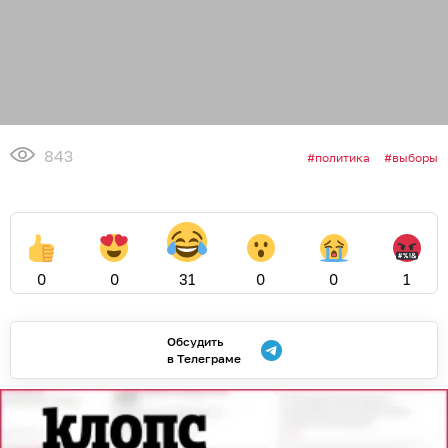
843
политика
выборы
0
0
31
0
0
1
Обсудить
в Телеграме