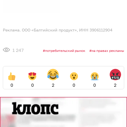
Реклама. ООО «Балтийский продукт», ИНН 3906112904
1 247
потребительский рынок
на правах рекламы
0
0
2
0
0
2