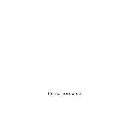
890
общественный транспорт
Лента новостей
1
0
4
2
0
1