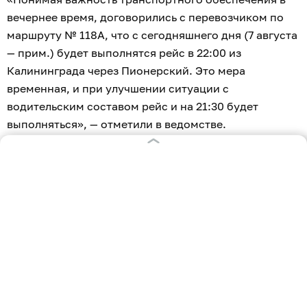
вечернее время, договорились с перевозчиком по
маршруту № 118А, что с сегодняшнего дня (7 августа
— прим.) будет выполнятся рейс в 22:00 из
Калининграда через Пионерский. Это мера
временная, и при улучшении ситуации с
водительским составом рейс и на 21:30 будет
выполняться», — отметили в ведомстве.
Также при формировании бюджета на 2027 год
возможно назначение дополнительных электричек
на Светлогорск через Пионерский, сообщили в
мининфраструктуры.
Жители Пионерского
пожаловались на
вечерние сложности
с автобусом 118А.