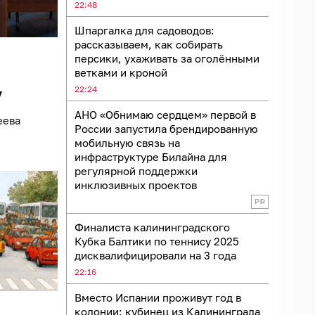
22:48
Шпаргалка для садоводов:
рассказываем, как собирать
персики, ухаживать за оголёнными
ветками и кроной
22:24
у
АНО «Обнимаю сердцем» первой в
еева
России запустила брендированную
мобильную связь на
инфраструктуре Билайна для
регулярной поддержки
инклюзивных проектов
Финалиста калининградского
Кубка Балтики по теннису 2025
дисквалифицировали на 3 года
22:16
Вместо Испании проживут год в
колонии: кубинец из Калининграда