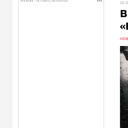
РЕКЛАМА • VK.COM/CLUB174147223
02.
В
«
НО