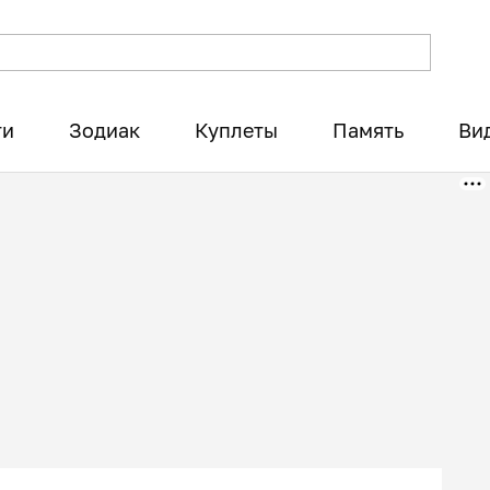
ти
Зодиак
Куплеты
Память
Ви