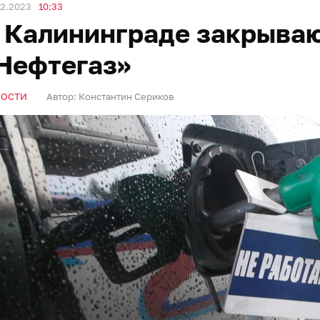
02.2023
10:33
 Калининграде закрываю
Нефтегаз»
ВОСТИ
Автор:
Константин Сериков