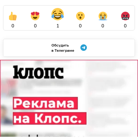
0
0
1
0
0
0
Обсудить
в Телеграме