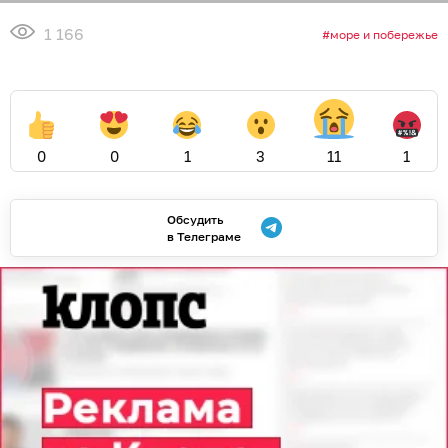
1 166
море и побережье
0
0
1
3
11
1
Обсудить
в Телеграме