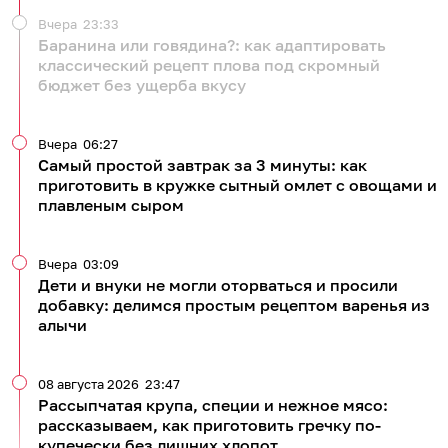
Вчера
23:33
Баранина или говядина?: как адаптировать
классический рецепт плова под скромный
бюджет без ущерба вкусу
Вчера
06:27
Самый простой завтрак за 3 минуты: как
приготовить в кружке сытный омлет с овощами и
плавленым сыром
Вчера
03:09
Дети и внуки не могли оторваться и просили
добавку: делимся простым рецептом варенья из
алычи
08 августа 2026
23:47
Рассыпчатая крупа, специи и нежное мясо:
рассказываем, как приготовить гречку по-
купечески без лишних хлопот