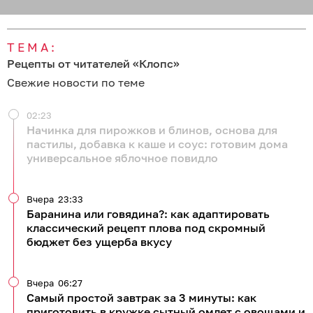
ТЕМА:
Рецепты от читателей «Клопс»
Свежие новости по теме
02:23
Начинка для пирожков и блинов, основа для
пастилы, добавка к каше и соус: готовим дома
универсальное яблочное повидло
Вчера
23:33
Баранина или говядина?: как адаптировать
классический рецепт плова под скромный
бюджет без ущерба вкусу
Вчера
06:27
Самый простой завтрак за 3 минуты: как
приготовить в кружке сытный омлет с овощами и