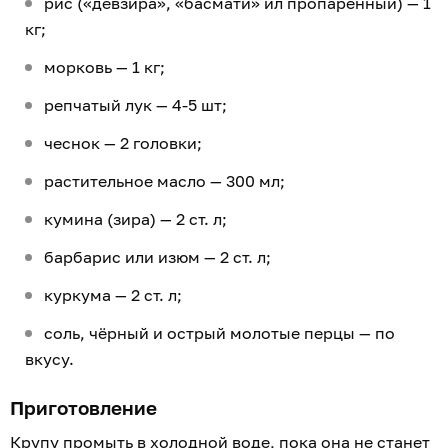
рис («девзира», «басмати» ил пропаренный) — 1
кг;
морковь — 1 кг;
репчатый лук — 4-5 шт;
чеснок — 2 головки;
растительное масло — 300 мл;
кумина (зира) — 2 ст. л;
барбарис или изюм — 2 ст. л;
куркума — 2 ст. л;
соль, чёрный и острый молотые перцы — по
вкусу.
Приготовление
Крупу промыть в холодной воде, пока она не станет