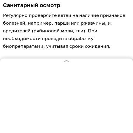
Санитарный осмотр
Регулярно проверяйте ветви на наличие признаков
болезней, например, парши или ржавчины, и
вредителей (рябиновой моли, тли). При
необходимости проведите обработку
биопрепаратами, учитывая сроки ожидания.
Сбор урожая
Большинство сортов поспевают со второй половины
августа до конца сентября. Не спешите срывать
ягоды для свежего употребления сразу после
покраснения — они могут быть слишком терпкими.
Однако для переработки подойдут те ягоды,
которые уже приобрели насыщенный цвет.
Ягоды срезают целыми кистями, стараясь не
повреждать кору и плодовые почки дерева. Для