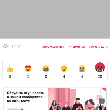
4 444
происшествия
криминал
семья, дети
8
1
0
4
4
20