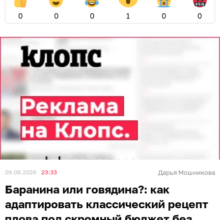
0
0
0
1
0
0
09.08.2026
23:33
Дарья Мошникова
Баранина или говядина?: как
адаптировать классический рецепт
плова под скромный бюджет без