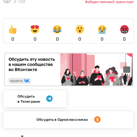
3 718
общественный транспорт
0
0
0
0
0
0
Обсудить
в Телеграме
Обсудить в Одноклассниках