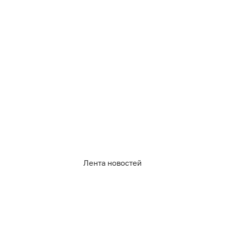
1
0
14
0
0
0
Обсудить
в Телеграме
Лента новостей