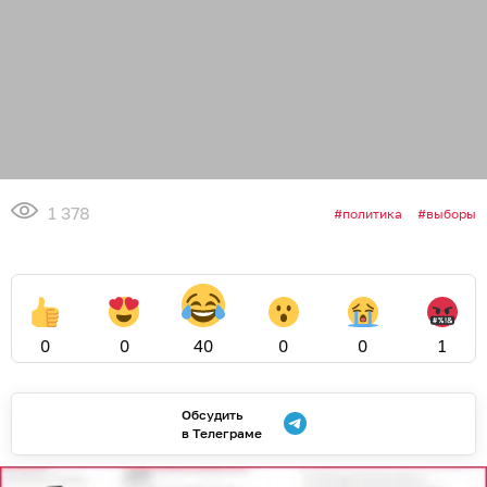
1 378
политика
выборы
0
0
40
0
0
1
Обсудить
в Телеграме