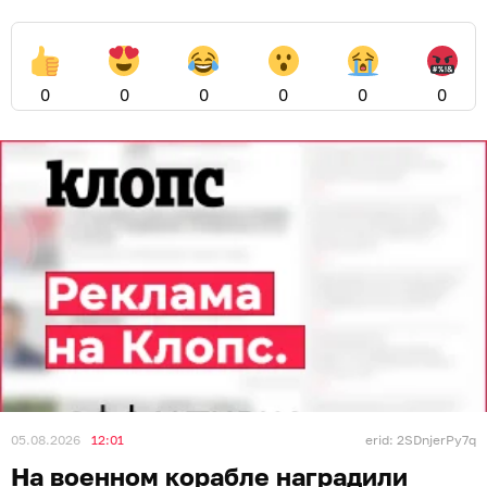
0
0
0
0
0
0
05.08.2026
12:01
erid: 2SDnjerPy7q
На военном корабле наградили