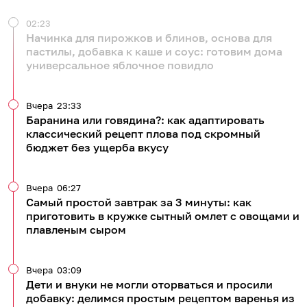
02:23
Начинка для пирожков и блинов, основа для
пастилы, добавка к каше и соус: готовим дома
универсальное яблочное повидло
Вчера
23:33
Баранина или говядина?: как адаптировать
классический рецепт плова под скромный
бюджет без ущерба вкусу
Вчера
06:27
Самый простой завтрак за 3 минуты: как
приготовить в кружке сытный омлет с овощами и
плавленым сыром
Вчера
03:09
Дети и внуки не могли оторваться и просили
добавку: делимся простым рецептом варенья из