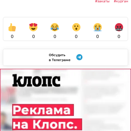
закаты
курган
0
0
0
0
0
0
Обсудить
в Телеграме