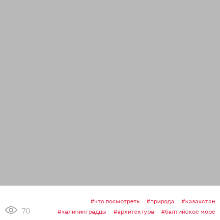
что посмотреть
природа
казахстан
70
калининградцы
архитектура
балтийское море