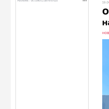
РЕКЛАМА • VK.COM/CLUB174147223
19.0
О
н
НО