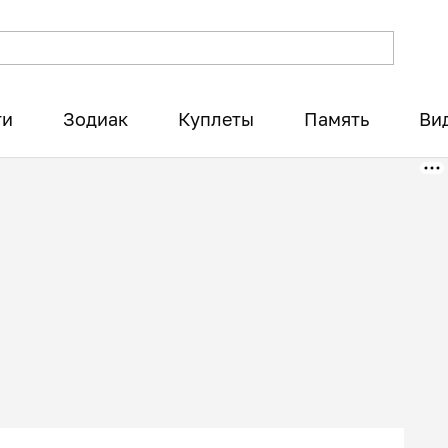
ти
Зодиак
Куплеты
Память
Ви