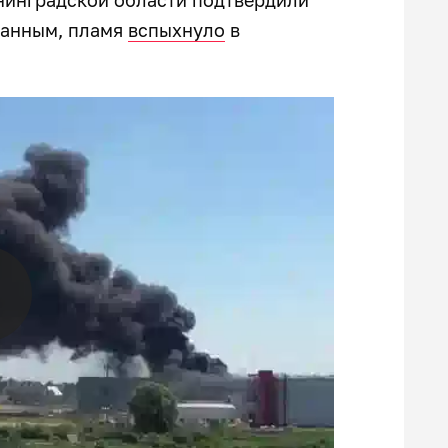
данным, пламя
вспыхнуло
в