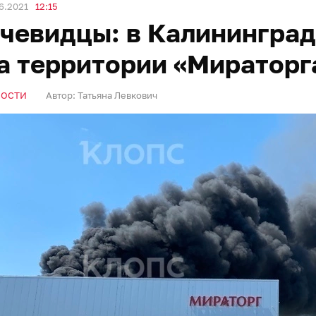
6.2021
12:15
чевидцы: в Калинингра
а территории «Мираторг
ВОСТИ
Автор:
Татьяна Левкович