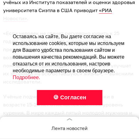
учёных из Института показателей и оценки здоровья
университета Сиэтла в США приводит
«РИА
Новости»
.
«Если человек не станет регулярно курить к 25
Оставаясь на сайте, Вы даете согласие на
годам, он вряд ли станет курильщиком. Это
использование cookies, которые мы используем
представляет собой критически важное окно
для Вашего удобства пользования сайтом и
возможностей для вмешательств, которые могут
повышения качества рекомендаций. Вы можете
отказаться от их использования, настроив
помешать молодым людям начать курить и улучшат
необходимые параметры в своем браузере.
их здоровье на всю оставшуюся жизнь», — выяснили
Подробнее.
исследователи.
Учёные подчеркнули, что среди молодёжи в
🍪 Согласен
возрасте 15-24 лет отмечается высокий уровень
курения. В мире каждый пятый молодой мужчина и
каждая двадцатая девушка употребляют табак.
Лента новостей