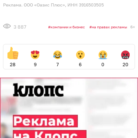
Реклама. ООО «Оазис Плюс», ИНН 3916503505
3 887
6+
компании и бизнес
на правах рекламы
28
9
7
6
0
20