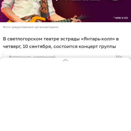
Фото предоставлено организаторами
В светлогорском театре эстрады «Янтарь-холл» в
четверг, 10 сентября, состоится концерт группы
«Чиж & Cо». Об этом «Клопс Афише» сообщили
отдохнуть компанией
16+
организаторы.
#билеты без комиссии
Купить билет
Чиж & Cо
10 сен 19:00
Янтарь-Холл
Коллектив во главе с Сергеем Чиграковым