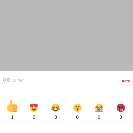
8 261
дтп
1
0
0
0
0
0