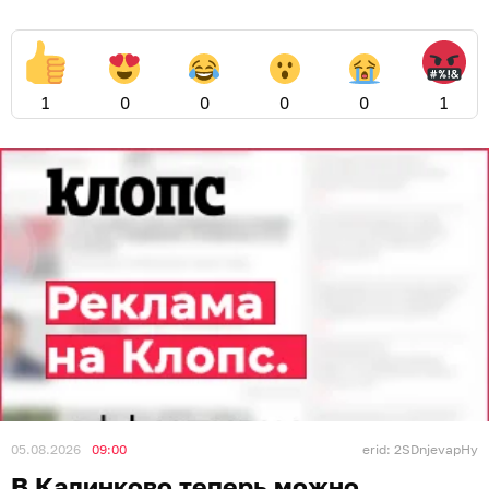
1
0
0
0
0
1
05.08.2026
09:00
erid: 2SDnjevapHy
В Калинково теперь можно