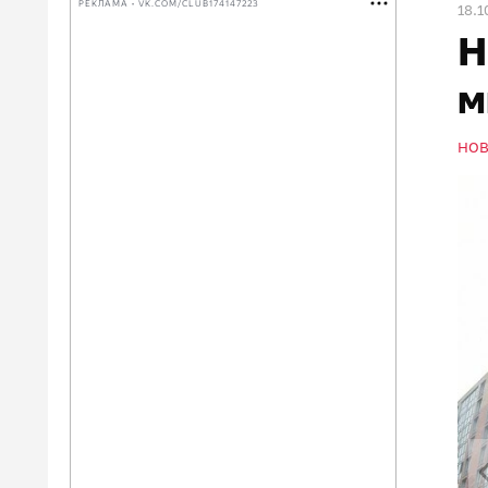
РЕКЛАМА • VK.COM/CLUB174147223
18.1
Н
м
НО