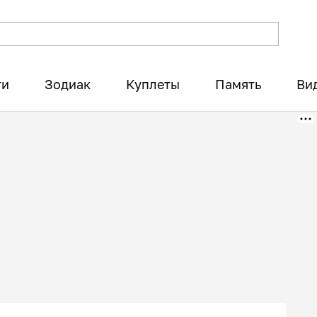
ти
Зодиак
Куплеты
Память
Ви