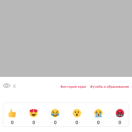
8
история края
учеба и образование
0
0
0
0
0
0