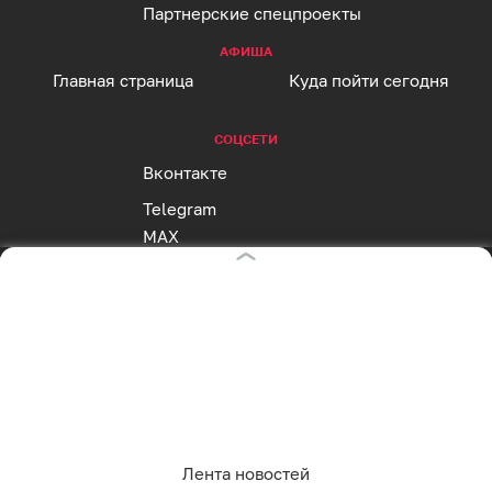
Партнерские спецпроекты
АФИША
Главная страница
Куда пойти сегодня
СОЦСЕТИ
Вконтакте
Telegram
MAX
Одноклассники
Rutube
Дзен
Оставаясь на сайте, Вы даете согласие на
RSS
использование cookies, которые мы используем
для Вашего удобства пользования сайтом и
повышения качества рекомендаций. Вы можете
отказаться от их использования, настроив
Реклама на клопс
необходимые параметры в своем браузере.
Полная версия
Лента новостей
Подробнее.