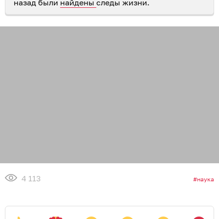
назад были
найдены
следы жизни.
4 113
наука