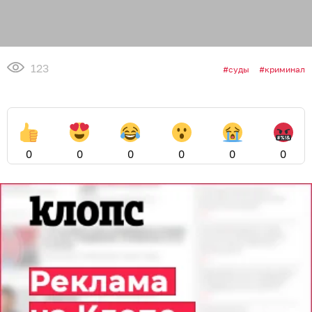
123
суды
криминал
0
0
0
0
0
0