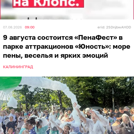
07.08.2026
09:00
erid: 2SDnjbwAHDD
9 августа состоится «ПенаФест» в
парке аттракционов «Юность»: море
пены, веселья и ярких эмоций
КАЛИНИНГРАД