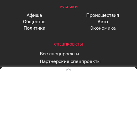
РУБРИКИ
Афиша
Происшествия
Общество
Авто
Политика
Экономика
СПЕЦПРОЕКТЫ
Все спецпроекты
Партнерские спецпроекты
АФИША
Главная страница
Куда пойти сегодня
СОЦСЕТИ
Вконтакте
Telegram
MAX
Одноклассники