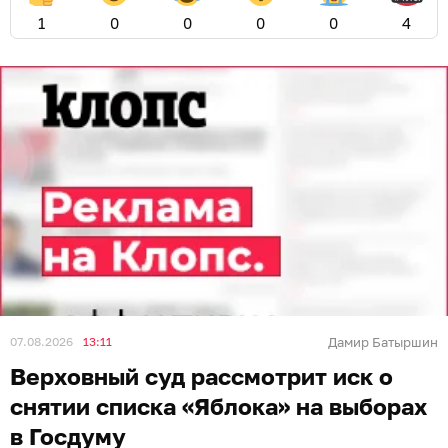
1
0
0
0
0
4
07.08.2026
13:11
Дамир Батыршин
Верховный суд рассмотрит иск о
снятии списка «Яблока» на выборах
в Госдуму