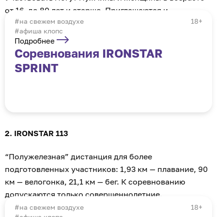
от 16 до 80 лет и старше. Приглашаются и
на свежем воздухе
18+
паратриатлеты.
#афиша клопс
Подробнее
Соревнования IRONSTAR
SPRINT
2. IRONSTAR 113
“Полужелезная” дистанция для более
подготовленных участников: 1,93 км — плавание, 90
км — велогонка, 21,1 км — бег. К соревнованию
допускаются только совершеннолетние.
на свежем воздухе
18+
#афиша клопс