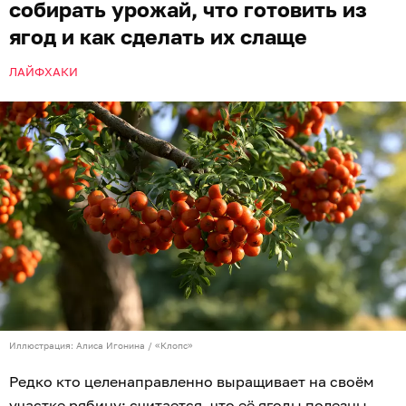
собирать урожай, что готовить из
ягод и как сделать их слаще
ЛАЙФХАКИ
Иллюстрация: Алиса Игонина / «Клопс»
Редко кто целенаправленно выращивает на своём
участке рябину: считается, что её ягоды полезны