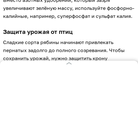
увеличивают зелёную массу, используйте фосфорно-
калийные, например, суперфосфат и сульфат калия.
Защита урожая от птиц
Сладкие сорта рябины начинают привлекать
пернатых задолго до полного созревания. Чтобы
сохранить урожай, нужно защитить крону
мелкоячеистой сеткой или использовать
отпугиватели (блестящие ленты, трещотки).
Санитарный осмотр
Регулярно проверяйте ветви на наличие признаков
болезней, например, парши или ржавчины, и
вредителей (рябиновой моли, тли). При
необходимости проведите обработку
биопрепаратами, учитывая сроки ожидания.