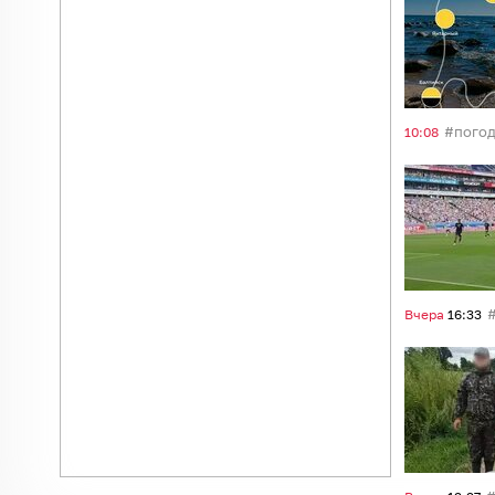
пого
10:08
Вчера
16:33