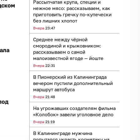
Рассыпчатая крупа, специи и
дском
нежное мясо: рассказываем, как
приготовить гречку по-купечески
без лишних хлопот
Вчера
23:47
Среднее между чёрной
смородиной и крыжовником:
ала
рассказываем о самой
малоизвестной ягоде — йоште
Вчера
22:31
В Пионерский из Калининграда
вечером пустили дополнительный
маршрут автобуса
Вчера
21:48
под
На угрожавших создателям фильма
«Колобок» завели уголовное дело
Вчера
21:19
В Калининграде мужчина
попытался украсть косметику на