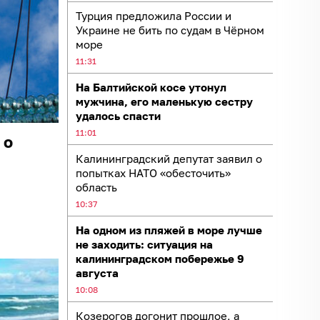
Турция предложила России и
Украине не бить по судам в Чёрном
море
11:31
На Балтийской косе утонул
мужчина, его маленькую сестру
удалось спасти
11:01
 о
Калининградский депутат заявил о
попытках НАТО «обесточить»
область
10:37
На одном из пляжей в море лучше
не заходить: ситуация на
калининградском побережье 9
августа
10:08
Козерогов догонит прошлое, а