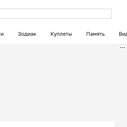
ти
Зодиак
Куплеты
Память
Ви