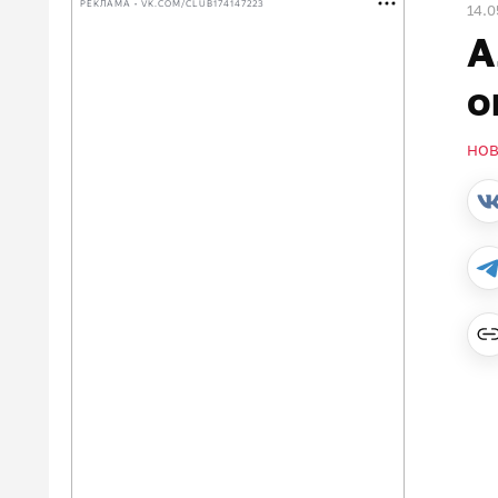
РЕКЛАМА • VK.COM/CLUB174147223
14.0
А
о
НО