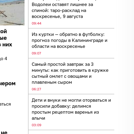
Водолеи оставят лишнее за
спиной: таро-расклад на
воскресенье, 9 августа
09:44
кой
Из куртки — обратно в футболку:
ные
прогноз погоды в Калининграде и
з них
области на воскресенье
09:07
о 4
Самый простой завтрак за 3
минуты: как приготовить в кружке
сытный омлет с овощами и
плавленым сыром
ечером
06:27
Дети и внуки не могли оторваться и
аться
просили добавку: делимся
простым рецептом варенья из
алычи
03:09
 не