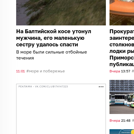
На Балтийской косе утонул
Прокура
мужчина, его маленькую
заинтер
сестру удалось спасти
столкнов
лодки ры
В море были сильные отбойные
Приморс
течения
публика
море и побережье
11:01
Вчера
13:57
РЕКЛАМА • VK.COM/CLUB174147223
Вчера
21:48