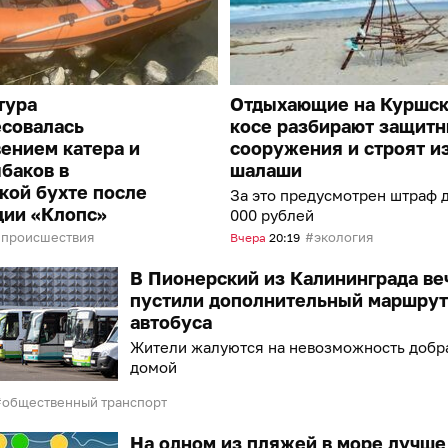
тура
Отдыхающие на Куршс
есовалась
косе разбирают защит
ением катера и
сооружения и строят и
баков в
шалаши
кой бухте после
За это предусмотрен штраф д
ции «Клопс»
000 рублей
происшествия
экология
Вчера
20:19
В Пионерский из Калининграда в
пустили дополнительный маршрут
автобуса
Жители жалуются на невозможность добр
домой
общественный транспорт
На одном из пляжей в море лучше