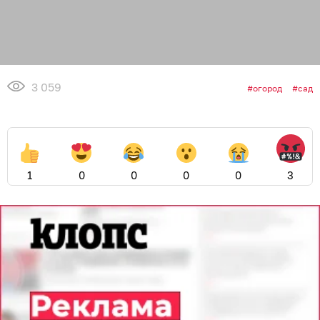
3 059
огород
сад
1
0
0
0
0
3