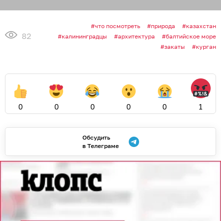
что посмотреть
природа
казахстан
82
калининградцы
архитектура
балтийское море
закаты
курган
0
0
0
0
0
1
Обсудить
в Телеграме