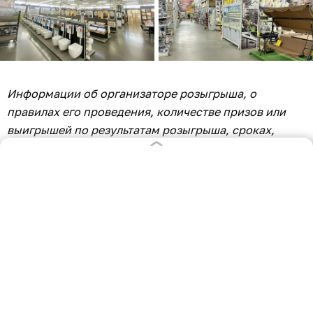
Информации об организаторе розыгрыша, о
правилах его проведения, количестве призов или
выигрышей по результатам розыгрыша, сроках,
месте и порядке их получения уточняйте на сайте
tdstroitel.ru
.
Реклама. ООО «Клинкербуд», ОГРН 1083925027999
331
0+
компании и бизнес
на правах рекламы