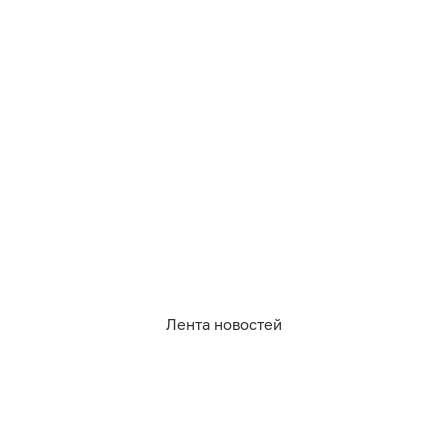
3
0
0
0
0
0
Лента новостей
08.08.2026
10:10
Дамир Батыршин
Купаться можно только на одном
пляже: ситуация на