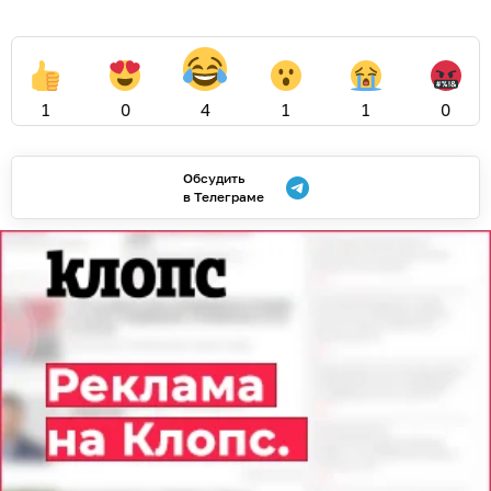
1
0
4
1
1
0
Обсудить
в Телеграме