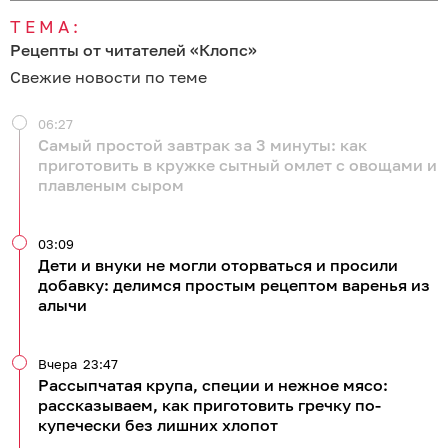
ТЕМА:
Рецепты от читателей «Клопс»
Свежие новости по теме
06:27
Самый простой завтрак за 3 минуты: как
приготовить в кружке сытный омлет с овощами и
плавленым сыром
03:09
Дети и внуки не могли оторваться и просили
добавку: делимся простым рецептом варенья из
алычи
Вчера
23:47
Рассыпчатая крупа, специи и нежное мясо:
рассказываем, как приготовить гречку по-
купечески без лишних хлопот