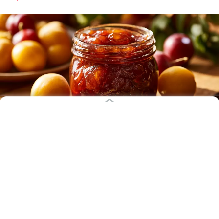
Иллюстрация: Ксения Александрова / «Клопс»
В конце лета земля покрывается опавшей с веток
алычой. Этот фрукт можно есть и просто так, но
ещё он отлично подходит для приготовления
варенья. Янтарное лакомство привлекает