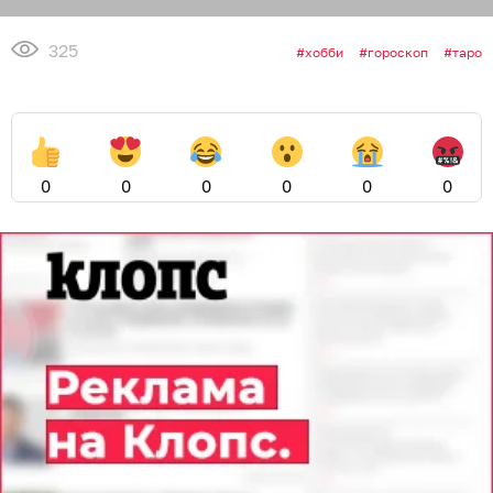
325
хобби
гороскоп
таро
0
0
0
0
0
0