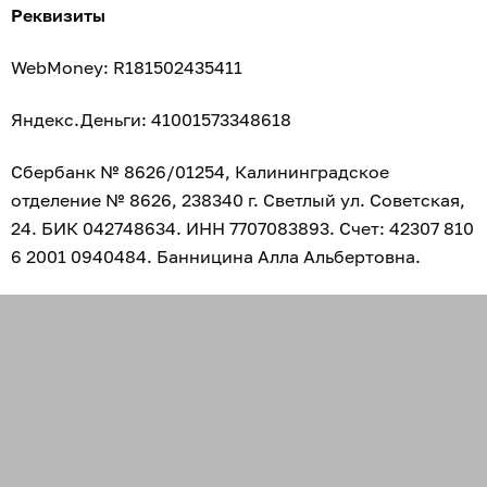
Реквизиты
WebMoney: R181502435411
Яндекс.Деньги: 41001573348618
Сбербанк № 8626/01254, Калининградское
отделение № 8626, 238340 г. Светлый ул. Советская,
24. БИК 042748634. ИНН 7707083893. Счет: 42307 810
6 2001 0940484. Банницина Алла Альбертовна.