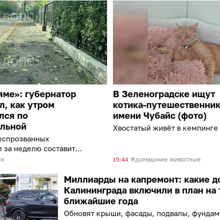
яме»: губернатор
В Зеленоградске ищут
л, как утром
котика-путешественник
лся по
имени Чубайс (фото)
льной
Хвостатый живёт в кемпинге
еспрозванных
 за неделю составить
очного ремонта
ги
домашние животные
15:44
Миллиарды на капремонт: какие д
Калининграда включили в план на 
ближайшие года
Обновят крыши, фасады, подвалы, фундам