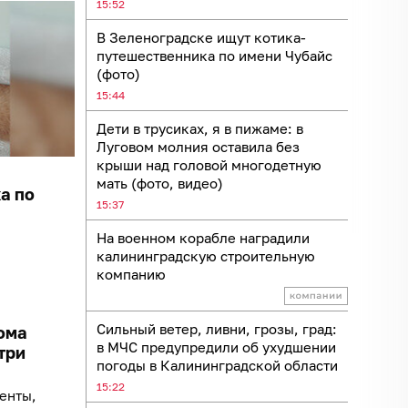
15:52
В Зеленоградске ищут котика-
путешественника по имени Чубайс
(фото)
15:44
Дети в трусиках, я в пижаме: в
Луговом молния оставила без
крыши над головой многодетную
мать (фото, видео)
а по
15:37
На военном корабле наградили
калининградскую строительную
компанию
Сильный ветер, ливни, грозы, град:
ома
в МЧС предупредили об ухудшении
три
погоды в Калининградской области
15:22
енты,