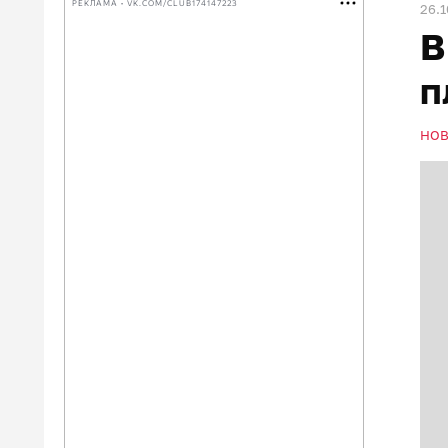
РЕКЛАМА • VK.COM/CLUB174147223
26.1
В
п
НО