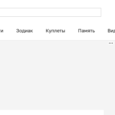
ти
Зодиак
Куплеты
Память
Ви