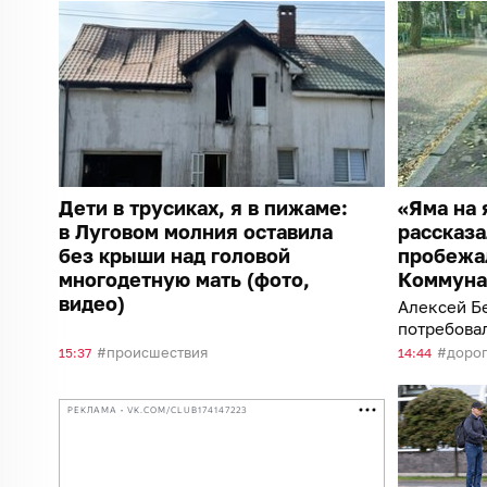
Дети в трусиках, я в пижаме:
«Яма на 
в Луговом молния оставила
рассказа
без крыши над головой
пробежа
многодетную мать (фото,
Коммуна
видео)
Алексей Б
потребовал
график ям
происшествия
доро
15:37
14:44
РЕКЛАМА • VK.COM/CLUB174147223