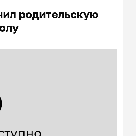
нил родительскую
олу