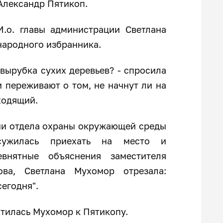
Александр Пятикоп.
И.о. главы администрации Светлана
народного избранника.
вырубка сухих деревьев? - спросила
и переживают о том, не начнут ли на
ходящий.
сии отдела охраны окружающей среды
сужилась приехать на место и
евнятные объяснения заместителя
ова, Светлана Мухомор отрезала:
сегодня".
ратилась Мухомор к Пятикопу.