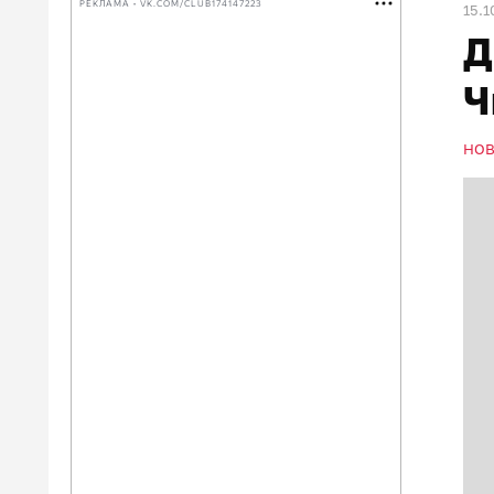
РЕКЛАМА • VK.COM/CLUB174147223
15.1
Д
Ч
НО