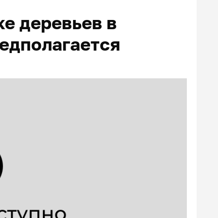
ке деревьев в
редполагается