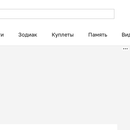
ти
Зодиак
Куплеты
Память
Ви