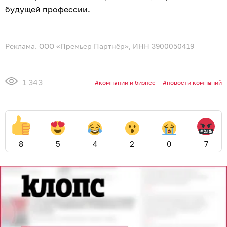
будущей профессии.
Реклама. ООО «Премьер Партнёр», ИНН 3900050419
1 343
компании и бизнес
новости компаний
8
5
4
2
0
7