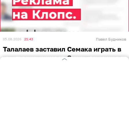
05.08.2026
21:43
Павел Будников
Талалаев заставил Семака играть в
пять защитников: «Зенит» удержал
минимальный перевес в матче с
«Балтикой»
КАЛИНИНГРАД
«Балтика» с поражения от «Зенита» стартовала в
новом розыгрыше Кубка России по футболу.
Трансляцию поединка из Санкт-Петербурга в среду,
5 августа, вёл телеканал «Матч ТВ».