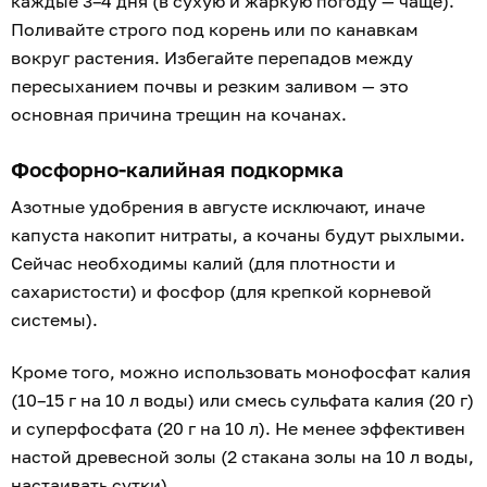
каждые 3–4 дня (в сухую и жаркую погоду — чаще).
Поливайте строго под корень или по канавкам
вокруг растения. Избегайте перепадов между
пересыханием почвы и резким заливом — это
основная причина трещин на кочанах.
Фосфорно-калийная подкормка
Азотные удобрения в августе исключают, иначе
капуста накопит нитраты, а кочаны будут рыхлыми.
Сейчас необходимы калий (для плотности и
сахаристости) и фосфор (для крепкой корневой
системы).
Кроме того, можно использовать монофосфат калия
(10–15 г на 10 л воды) или смесь сульфата калия (20 г)
и суперфосфата (20 г на 10 л). Не менее эффективен
настой древесной золы (2 стакана золы на 10 л воды,
настаивать сутки).