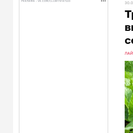
РЕКЛАМА • VK.COM/CLUB174147223
30.
Т
в
с
ЛА