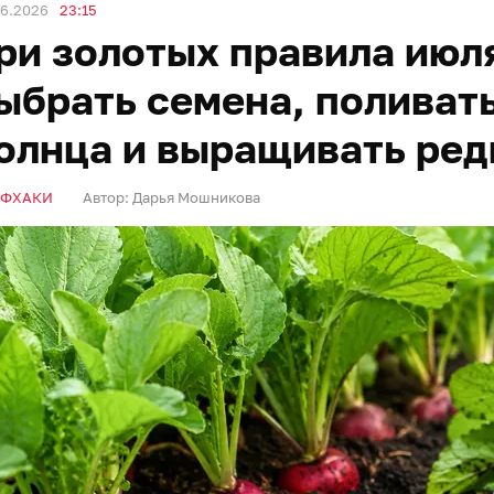
06.2026
23:15
ри золотых правила июля
ыбрать семена, поливат
олнца и выращивать ред
ЙФХАКИ
Автор:
Дарья Мошникова