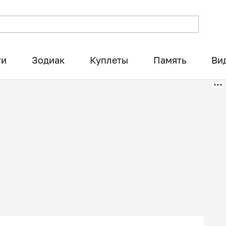
ти
Зодиак
Куплеты
Память
Ви