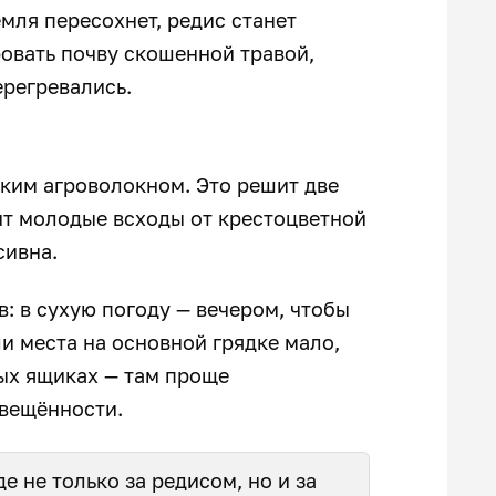
мля пересохнет, редис станет
овать почву скошенной травой,
ерегревались.
нким агроволокном. Это решит две
ит молодые всходы от крестоцветной
сивна.
: в сухую погоду — вечером, чтобы
ли места на основной грядке мало,
ых ящиках — там проще
свещённости.
е не только за редисом, но и за