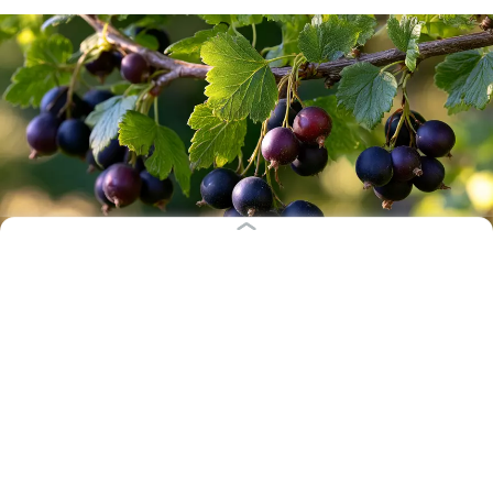
Иллюстрация: Алиса Игонина / «Клопс»
Редко кто слышал про йошту — одну из самых
недооценённых ягод с уникальным вкусом,
одновременно напоминающим крыжовник и чёрную
смородину. Отсюда и происходит название этого
вида, выведенного немецкими селекционерами в