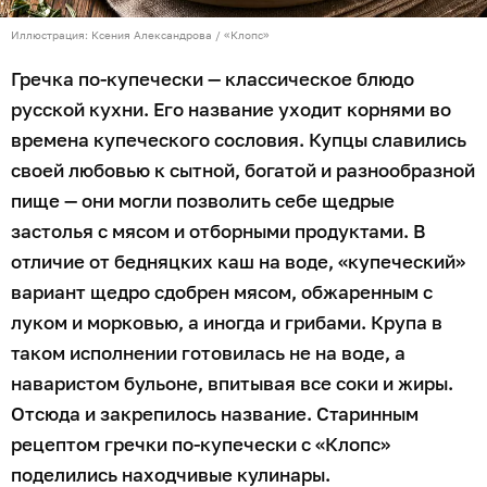
Иллюстрация: Ксения Александрова / «Клопс»
Гречка по-купечески — классическое блюдо
русской кухни. Его название уходит корнями во
времена купеческого сословия. Купцы славились
своей любовью к сытной, богатой и разнообразной
пище — они могли позволить себе щедрые
застолья с мясом и отборными продуктами. В
отличие от бедняцких каш на воде, «купеческий»
вариант щедро сдобрен мясом, обжаренным с
луком и морковью, а иногда и грибами. Крупа в
таком исполнении готовилась не на воде, а
наваристом бульоне, впитывая все соки и жиры.
Отсюда и закрепилось название. Старинным
рецептом гречки по-купечески с «Клопс»
поделились находчивые кулинары.