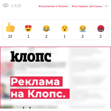
3 628
0+
компании и бизнес
на правах рекламы
13
1
2
1
2
2