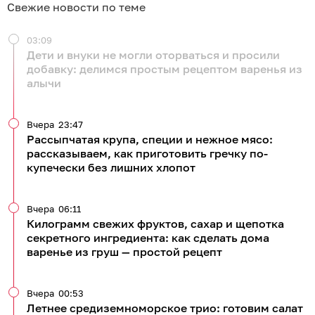
Свежие новости по теме
03:09
Дети и внуки не могли оторваться и просили
добавку: делимся простым рецептом варенья из
алычи
Вчера
23:47
Рассыпчатая крупа, специи и нежное мясо:
рассказываем, как приготовить гречку по-
купечески без лишних хлопот
Вчера
06:11
Килограмм свежих фруктов, сахар и щепотка
секретного ингредиента: как сделать дома
варенье из груш — простой рецепт
Вчера
00:53
Летнее средиземноморское трио: готовим салат