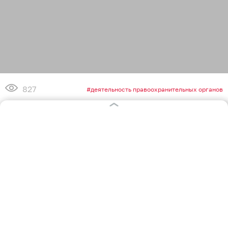
827
деятельность правоохранительных органов
1
0
14
7
0
3
Обсудить
в Телеграме