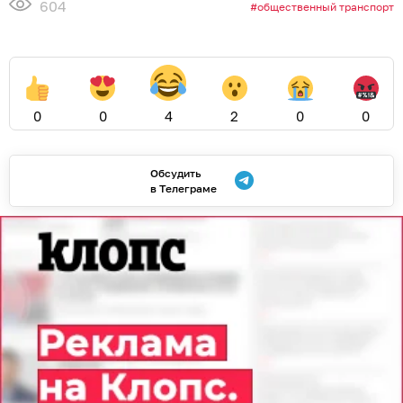
604
общественный транспорт
0
0
4
2
0
0
Обсудить
в Телеграме