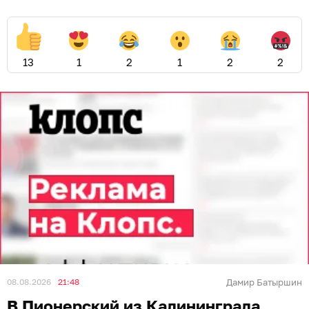
13
1
2
1
2
2
08.08.2026
21:48
Дамир Батыршин
В Пионерский из Калининграда