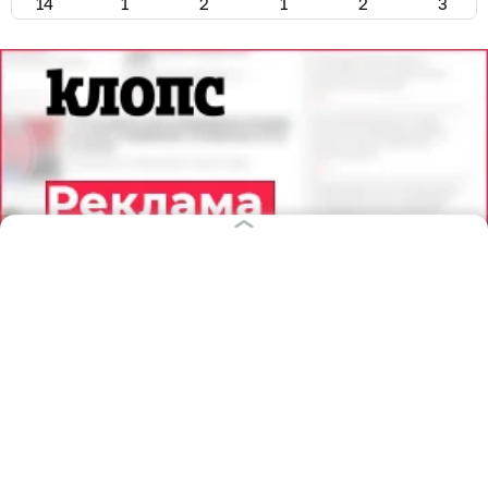
14
1
2
1
2
3
09.08.2026
03:09
Дарья Мошникова
Дети и внуки не могли оторваться и
просили добавку: делимся простым
рецептом варенья из алычи