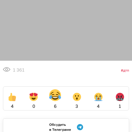
1 361
дтп
4
0
6
3
4
1
Обсудить
в Телеграме