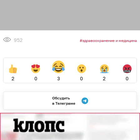
952
здравоохранение и медицина
2
0
3
0
2
0
Обсудить
в Телеграме