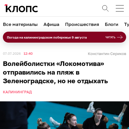
Все материалы
Афиша
Происшествия
Блоги
Т
Погода на калининградском побережье 9 августа
ЧИТАТЬ
07.07.2026
12:40
Константин Сериков
Волейболистки «Локомотива»
отправились на пляж в
Зеленоградске, но не отдыхать
КАЛИНИНГРАД