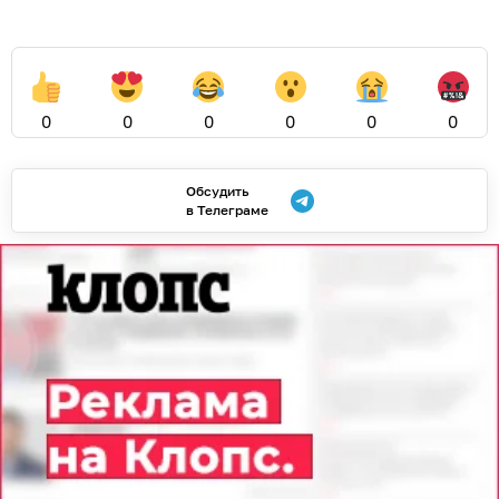
0
0
0
0
0
0
Обсудить
в Телеграме