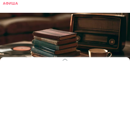
АФИША
Иллюстрация: Ксения Александрова / «Клопс»
9 августа — Всемирный день книголюбов. Этот
праздник объединяет любителей самых разных
жанров — всех, кто не может спокойно пройти
мимо книжного магазинчика. «Клопс» вспомнил