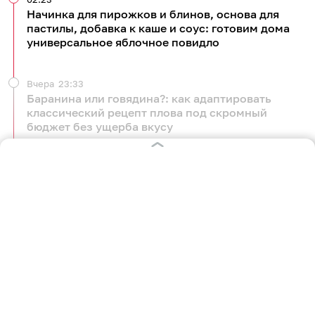
Начинка для пирожков и блинов, основа для
пастилы, добавка к каше и соус: готовим дома
универсальное яблочное повидло
Вчера
23:33
Баранина или говядина?: как адаптировать
классический рецепт плова под скромный
бюджет без ущерба вкусу
Вчера
06:27
Самый простой завтрак за 3 минуты: как
приготовить в кружке сытный омлет с овощами и
плавленым сыром
Вчера
03:09
Дети и внуки не могли оторваться и просили
добавку: делимся простым рецептом варенья из
алычи