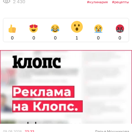
2 430
кулинария
рецепты
0
0
0
1
0
0
09.08.2026
23:33
Дарья Мошникова