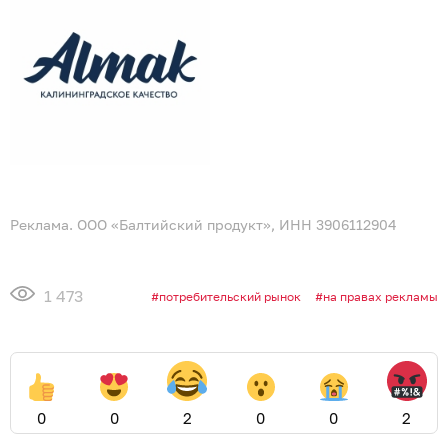
Реклама. ООО «Балтийский продукт», ИНН 3906112904
1 473
потребительский рынок
на правах рекламы
0
0
2
0
0
2