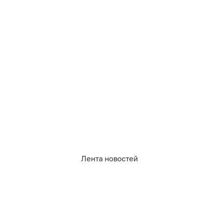
1 207
жкх
Лента новостей
2
0
0
2
0
1
Обсудить
в Телеграме