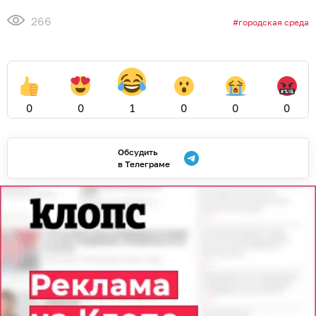
266
городская среда
0
0
1
0
0
0
Обсудить
в Телеграме