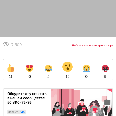
7 509
общественный транспорт
11
0
2
15
0
9