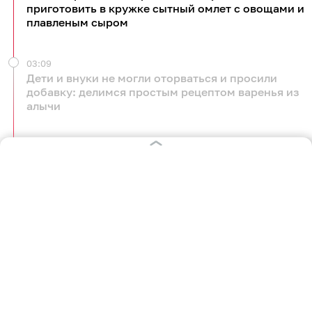
приготовить в кружке сытный омлет с овощами и
плавленым сыром
03:09
Дети и внуки не могли оторваться и просили
добавку: делимся простым рецептом варенья из
алычи
Вчера
23:47
Рассыпчатая крупа, специи и нежное мясо:
рассказываем, как приготовить гречку по-
купечески без лишних хлопот
Вчера
06:11
Килограмм свежих фруктов, сахар и щепотка
секретного ингредиента: как сделать дома
варенье из груш — простой рецепт