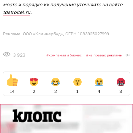
месте и порядке их получения уточняйте на сайте
tdstroitel.ru
.
Реклама. ООО «Клинкербуд», ОГРН 1083925027999
3 923
0+
компании и бизнес
на правах рекламы
14
2
2
1
4
3